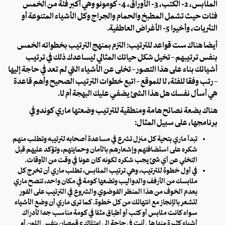
الملابس، 2- الكتب، 3- الأوراق، 4- كومونو وهي أكبر فئة من الخمس
فئات حيث تشمل المطبخ والحمام والجراج وكل الأشياء المتنوعة أو
النثريات، وأخيرًا 5- الأغراض العاطفية.
أيضًا هناك ست قواعد للترتيب: التزم بمنهج الترتيب بخطواته الخمس
بنفس ترتيبهم – تخيل شكل حياتك المثالي ليساعدك ذلك في ترتيب
أشيائك بناء على هذا التصور – تخلى عن الأشياء التي لم تعد في حاجة إليها
– رتب وفقًا للفئة، لا للموقع – اتبع خطوات الترتيب الصحيح وأهم قاعدة
هي أسأل نفسك هل هذا الشئ يضفي عليك البهجة أم لا.
هناك بضعة نصائح هامة ومنطقية للترتيب وضعتها ماري كوندو في
برنامجها، على سبيل المثال:
تبدأ ماري بتحية كل منزل تشرع في مساعدة أصحابه لترتيبه وتطلب منهم
شكره على استضافتهم وإشعارهم بالأمان وحمايتهم، وتؤكد عليهم قبل
التخلي عن أي شئ يجب شكره لكونه كان عونًا في وقت من الأوقات.
في أول خطوة للترتيب، وهي ترتيب الملابس، تطلب ماري أن تخرج كل
ملابسك من الأرفف والدواليب وتضعها كومةً في مكان واحد، تنصح ماري
بعدم الخوف من هذا المنظر الفوضوي والشروع في الترتيب على الفور
لتشعر بالإنجاز مع انتهائك من كل خطوة. كما ترى ماري أن وضع الأشياء
سواء كانت ملابس أو كتب أو أطباق مثلًا في كومة مناسب جدًا لأدراك
أشياء كثيرة منها هل أنت في حاجة إلى امتلاك 5 قمصان بنفس اللون أو