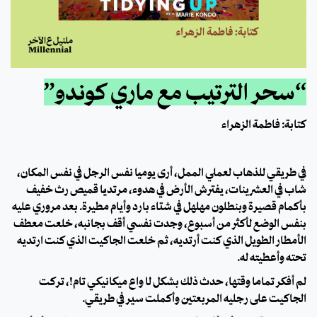
“سحر الترتيب مع ماري كوندو”
كتابة: فاطمة الزهراء
في طريقي للذهاب لعملي الممل، أرى يوميًا نفس الرجل في نفس المكان،
شاب في العشرينات، يفترش الأرض في هدوء، مرتديًا قميص رث خفيف
بأكمام قصيرة وبنطلون مهلهل في شتاء بارد وأيام مطيرة. بعد مروري عليه
بنفس الوضع لأكثر من أسبوع، وجدت نفسي أقف بجانبه، خلعت معطف
الأمطار الطويل الذي كنت أرتديه، ثم خلعت الجاكيت الذي كنت ارتديه
تحته وأعطيته له.
لم أفكر تمامًا وقتها، حدث ذلك بشكل لا واعِ ميكانيكي تام!، تركت
الجاكيت على رجليه المربعتين وأكملت سير في طريقي.