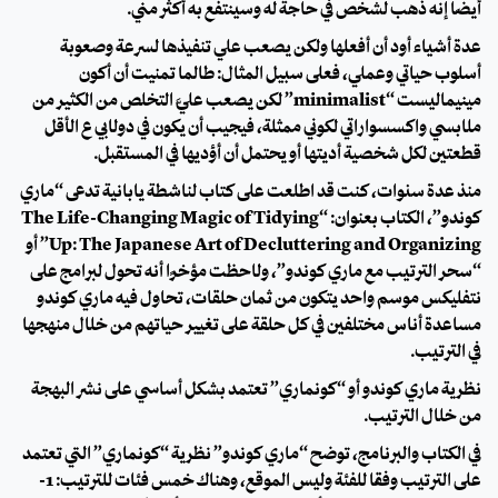
أيضًا إنه ذهب لشخص في حاجة له وسينتفع به أكثر مني.
عدة أشياء أود أن أفعلها ولكن يصعب علي تنفيذها لسرعة وصعوبة
أسلوب حياتي وعملي، فعلى سبيل المثال: طالما تمنيت أن أكون
مينيماليست “minimalist” لكن يصعب عليَّ التخلص من الكثير من
ملابسي واكسسواراتي لكوني ممثلة، فيجيب أن يكون في دولابي ع الأقل
قطعتين لكل شخصية أديتها أو يحتمل أن أؤديها في المستقبل.
منذ عدة سنوات، كنت قد اطلعت على كتاب لناشطة يابانية تدعى “ماري
كوندو”، الكتاب بعنوان: “The Life-Changing Magic of Tidying
Up: The Japanese Art of Decluttering and Organizing” أو
“سحر الترتيب مع ماري كوندو”، ولاحظت مؤخرًا أنه تحول لبرامج على
نتفليكس موسم واحد يتكون من ثمان حلقات، تحاول فيه ماري كوندو
مساعدة أناس مختلفين في كل حلقة على تغيير حياتهم من خلال منهجها
في الترتيب.
نظرية ماري كوندو أو “كونماري” تعتمد بشكل أساسي على نشر البهجة
من خلال الترتيب.
في الكتاب والبرنامج، توضح “ماري كوندو” نظرية “كونماري” التي تعتمد
على الترتيب وفقًا للفئة وليس الموقع، وهناك خمس فئات للترتيب: 1-