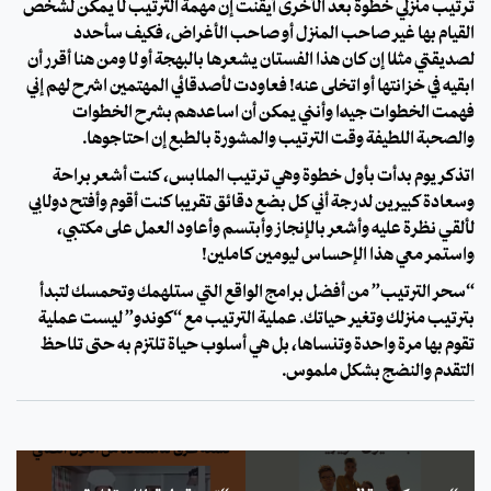
ترتيب منزلي خطوة بعد الأخرى أيقنت إن مهمة الترتيب لا يمكن لشخص
القيام بها غير صاحب المنزل أو صاحب الأغراض، فكيف سأحدد
لصديقتي مثلًا إن كان هذا الفستان يشعرها بالبهجة أو لا ومن هنا أقرر أن
ابقيه في خزانتها أو اتخلى عنه! فعاودت لأصدقائي المهتمين اشرح لهم إني
فهمت الخطوات جيدًا وأنني يمكن أن اساعدهم بشرح الخطوات
والصحبة اللطيفة وقت الترتيب والمشورة بالطبع إن احتاجوها.
اتذكر يوم بدأت بأول خطوة وهي ترتيب الملابس، كنت أشعر براحة
وسعادة كبيرين لدرجة أني كل بضع دقائق تقريبًا كنت أقوم وأفتح دولابي
لألقي نظرة عليه وأشعر بالإنجاز وأبتسم وأعاود العمل على مكتبي،
واستمر معي هذا الإحساس ليومين كاملين!
“سحر الترتيب” من أفضل برامج الواقع التي ستلهمك وتحمسك لتبدأ
بترتيب منزلك وتغير حياتك. عملية الترتيب مع “كوندو” ليست عملية
تقوم بها مرة واحدة وتنساها، بل هي أسلوب حياة تلتزم به حتى تلاحظ
التقدم والنضج بشكل ملموس.