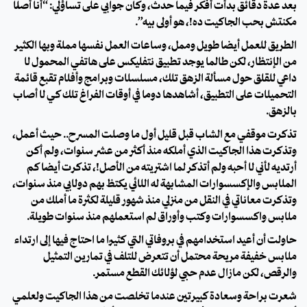
بعد عدة دقائق بدأت أفكر فيما حدث، وكان جوابي على تساؤلي: “أنا أصلًا
مكنتش بحب الجاكيت ده!، هو أولى بيه”.
الطريق للعمل أيضًا طويل وممل، وساعات العمل نفسها مملة وبها الكثير
من الإنتظار، لكن طالما يوجد تطبيق نتفليكس على هاتفي المحمول لا
داعي للقلق حول مسألة الزهق تلك، مسلسلات وبرامج وأفلام تقبع قائمة
التحميلات على التطبيق، أشاهدها دومًا في أوقات الفراغ تلك كي لا أصاب
بالزهق.
تذكرت موقفي مع الشاب قبل قليل أول ما وصلت المسرح.. حيث أعمل،
وتذكرت هذا الجاكيت الذي أملكه منذ أكثر من عشر سنوات، ولم أكن
أرتديه لأني لا أحبه ولم أتذكر لما اشتريته من الأصل!، تذكرت أيضًا كم
الملابس والإكسسوارات المشابهة له اللائي يكتظ بهم دولابي منذ سنوات،
وتذكرت معاناتي في النقل من منزلي منذ شهور قليلة لكثرة ما أملك من
ملابس واكسسوارات وكتب وأوراق لم استعملهم منذ سنوات طويلة.
حاولت أن أعيد استخدامهم في بروفاتي التي كثيرًا ما احتاج فيها إلى ارتداء
ملابس خفيفة مريحة محتمل أن تتعرض للتلف في تمارين التمثيل
والرقص، لكن مازال عدم حبي لؤلائك القطع مستمر.
شعرت براحة وسعادة كبيرتين عندما تخلصت من هذا الجاكيت ولعلمي