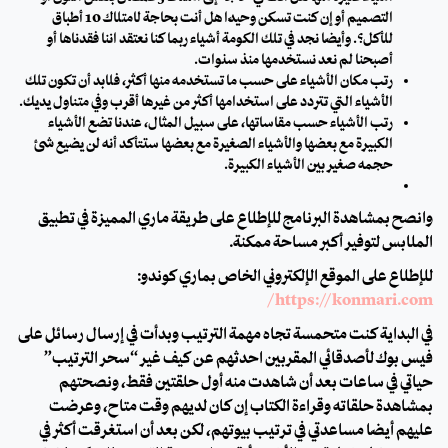
التصميم أو إن كنت تسكن وحيدًا هل أنت بحاجة لامتلاك 10 أطباق
للأكل؟. وأيضًا نجد في تلك الكومة أشياء ربما كنا نعتقد اننا فقدناها أو
أصبحنا لم نعد نستخدمها منذ سنوات.
رتب مكان الأشياء على حسب ما تستخدمه منها أكثر، فلابد أن تكون تلك
الأشياء التي تتردد على استخدامها أكثر من غيرها أقرب وفي متناول يديك.
رتب الأشياء حسب مقاساتها، على سبيل المثال، عندنا تضع الأشياء
الكبيرة مع بعضها والأشياء الصغيرة مع بعضها ستتأكد أنه لن يضيع شئ
حجمه صغير بين الأشياء الكبيرة.
وانصح بمشاهدة البرنامج للإطلاع على طريقة ماري المميزة في تطبيق
الملابس لتوفير أكبر مساحة ممكنة.
للإطلاع على الموقع الإلكتروني الخاص بماري كوندو:
https://konmari.com/
في البداية كنت متحمسة تجاه مهمة الترتيب وبدأت في إرسال رسائل على
فيس بوك لأصدقائي المقربين احدثهم عن كيف غير “سحر الترتيب”
حياتي في ساعات بعد أن شاهدت منه أول حلقتين فقط، ونصحتهم
بمشاهدة حلقاته وقراءة الكتاب إن كان لديهم وقت متاح، وعرضت
عليهم أيضًا مساعدتي في ترتيب بيوتهم، لكن بعد أن استغرقت أكثر في