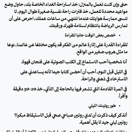
حتى وإن كنت تعمل بالمنزل: خذ استراحة الغداء الخاصة بك، حاول وضع
مواعيد محددة للعمل، خذ فترات راحة نفسية صغيرة طوال اليوم، لا
تنسى ممارسة هوايتك عندما تنتهي من ساعات عملك، احرص على أن
تمارس الرياضة بانتظام لسلامة ظهرك ورقبتك.
خصص بعض الوقت جانبًا للقراءة
للقراءة القدرة على إثارة عالم من الفكر قد يكون مختلفًا عن عالمنا، نوعًا
ما مثل هروب صغير من الواقع.
أنا شخصياً أحب الاستماع إلى الكتب الصوتية على فنجان قهوة.
في الليل قبل النوم، أحب أن أحضن كتابًا جيدًا لأنه يساعدني على
الاسترخاء في ذهني والراحة.
في المرة القادمة التي تشعر فيها بالحاجة إلى التأني، خذ 20-30 دقيقة
وأقرأ.
طور روتينك الليلي
أتذكر كيف ذكرت أن لدي روتين صباحي صحي قبل الاستيقاظ مبكرًا؟
روتين ليلي جيد لا يقل أهمية.