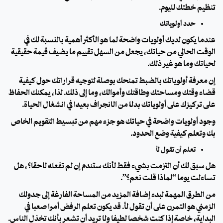
تنظيم خطتك لليوم.
حدد أولوياتك
عندما يكون لديك أولويات واضحة لما هو الأكثر أهمية بالنسبة لك في
الوقت الحالي من حياتك، يجعل من السهل تقييم ما يضيف قيمة حقيقية
لحياتك وما هو غير ذلك.
إن معرفة أولوياتك بالضبط تمنحك بوصلة لتوجيه قراراتك حول كيفية
قضاء وقتك ومساحتك وطاقتك وأموالك، وما إلى ذلك. لذا، يمكنك الحفاظ
على تركيزك على أولوياتك بدلاً من الانجراف بعيدًا في انشغال الحياة.
وجود أولويات واضحة في حياتك هو جزء مهم من تبسيط التقويم الخاص
بك وتعلم كيفية وضع الحدود.
تعلم أن تقول لأ
هل سبق لك أن التزمت بشيء فقط لأنك ستندم إن لم تفعله لاحقًا؟، هل
تساءلت يومًا “لماذا قلت نعم؟”.
من الطرق المهمة لبدء إضافة المزيد من المساحة الفارغة إلى جدولك
الزمني هو التمرن على أن تقول لأ. قد يكون تعلم الرفض أمرًا صعبًا في
البداية، خاصةً إذا كنت شخصًا لطيفًا ولا تريد أن تشعر بأنك تخذل الناس.