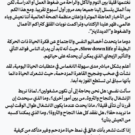
نغتنمها قليلًا بين النوم والأكل والراحة من ضغوط العمل أو الدراسة، لكن
بدأ الملل يتسلل إلينا جميعًا بعد مرور أول أسبوع تقريبًا. ومع هذا الكم
من الأخبار العاجلة الموترة وإعلان منظمة الصحة العالمية أننا نعيش وباء
عالمي، ظهر علينا الإكتئاب وتراكمت نوبات القلق كتراكم الأعمال
والضغوط و”الديدلاينز”.
دومًا ما يتحدث أخصائيو النفس والاجتماع عن فكرة الحياة ذات الحركة
البطيئة أو Slow down life، حيث أنه لابد أن يدرك الناس فوائد التأني
والتأثير الإيجابي الذي يمكن أن يحدثه على حياتهم.
أعلم بشكل مباشر مدى سهولة الانغماس في متطلبات الحياة اليومية، لقد
نشأت في صخب وضجيج القاهرة المزدحمة، حيث تشعرك الحياة دائمًا
بأنها سباق لن تستطع الفوز به أبدًا.
سألت نفسي: هل نحن بحاجة إلى أن نكون مشغولين؟، لماذا نربط
الإنشغال بالنجاح والثروة، من بين أمور أخرى؟، وما الذي سيحدث إن
قررنا أن نتأنى قليلًا؟، ماذا يحدث عندما يكون الانشغال طوال الوقت ليس
ما نريده حقًا؟، هل نفقد كل هذا النجاح والثروة؟، وما الذي يمكننا كسبه
من العيش بتأنِ؟
إذا كنت تشعر بأنك عالق في نمط حياة مزدحم وغير متأكد من كيفية