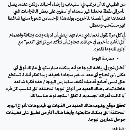
من الطبيعي لنا أن نرغب في استيعاب و إرضاء أحبائنا، ولكن عندما يصل
الأمر إلى نقطة تجعلنا غير سعداء أو آسفين على بعض الالتزامات التي
قطعناها على أنفسنا للآخرين، يولد هذا الإحساس شعورًا سلبيًا ضاغطًا
غير مستحب ومُعطل.
في كل مرة تقول نعم لشيء ما، فهذا يعني أن لديك وقت وطاقة واهتمام
أقل لأشياء أخرى في حياتك. فحاول أن تتأكد من توافق “نعم” مع
أولوياتك وما تقدره.
ممارسة اليوجا
أفضل شئ في رياضة اليوجا هو أنه يمكنك ممارستها في منزلك أو في أي
مكان، لن تحتاج أي معدات غير سجادة خفيفة. ربما تفكر أنك لا تستطع
حتى لمس أصابع قدميك فكيف ستمارس اليوجا!، هذه فكرة شائعة
خاطئة تمامًا، هناك العديد من أنواع اليوجا المختلفة التي تناسب كل فرد
أيًا كانت قدراته الجسدية، لا تقلق! ستجد نوعًا مناسبًا لك.
تحقق موقع يوتيوب هناك العديد من القنوات بها فيديوهات لأنواع اليوجا
المختلفة التي يمكنك متابعتها، وأيضًا هناك أكثر من تطبيق على تطبيقات
جوجل لتمارين اليوجا.
للإطلاع: