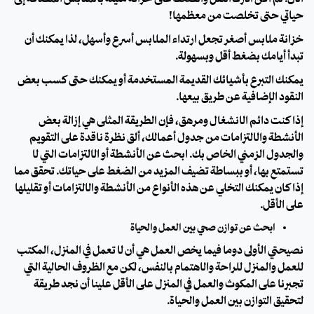
حياتي حتى تخلصت من معظمها!
خزانة ملابس أصغر تجعل ارتداء الملابس أسرع وأسهل، لذا يمكنك أن
تبدأ أيامك بضغط أقل وبسهولة.
يمكنك التبرع بأشيائك القديمة المُستخدمة أو يمكنك حتى كسب بعض
النقود الإضافية عن طريق بيعها.
إذا كنت دائم الانشغال ومرهق، فإن الطريقة المثلى هي إزالة بعض
الأنشطة والالتزامات من جدول أعمالك، ألق نظرة ناقدة على التقويم
والجدول الزمني الخاص بك. ابحث عن الأنشطة أو الالتزامات التي لا
تستمتع بها، أو ببساطة تضيف المزيد من الضغط على حياتك. تحقق مما
إذا كان يمكنك التخلي عن هذه الأنواع من الأنشطة والالتزامات أو تقليلها
على الأقل.
ابحث عن توازن صحي بين العمل والحياة
نصيحتي الأولى دومًا فيما يخص العمل هي أن لا تعمل في المنزل، المكتب
للعمل والمنزل للراحة والاهتمام بالنفس، لكن مع الظروف الحالية التي
تجبرنا على المكوث والعمل في المنزل على الأقل علينا أن نجد طريقة
لتحقيق التوازن بين العمل والحياة.