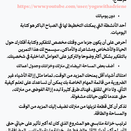
https://www.youtube.com/user/yogawithadriene
دون يومياتك
أحد الأنشطة التي يمكنك التخطيط لها في الصباح الباكر هو كتابة
اليوميات.
أحرص على أن يكون جزءًا من وقتك مخصص للتفكير وكتابة أفكارك حول
الحياة والأشخاص ومشاعرك والأماكن، سيسمح لك هذا التمرين
بالتفكير بشكل أكثر وضوحًا والتركيز على العوامل الداخلية في شخصيتك.
أضف بعض المساحة البيضاء إلى منزلك وخزانتك وجدول أعمالك
امتلاك أشياء أقل يمنحك المزيد من الوقت، تمامًا مثل إزالة الأشياء غير
الضرورية من قائمة المهام الخاصة بك يمكن أن تساعدك على تعلم كيفية
التأني. ولا داعي للقلق، فهناك طرق كثيرة لبدء إزالة الفوضى من منزلك،
حتى عندما تكون حياتك مشغولة.
تذكر أن كل قطعة تزيلها من منزلك تضيف إليك المزيد من الوقت
والمساحة والطاقة.
ترتيب خزانة ملابسي هو المشروع الذي كان له أكبر تأثير على حياتي حتى
الآن. لم أكن أدرك الثقل والضغط على خزانة مليئة بالملابس المضافة إلى