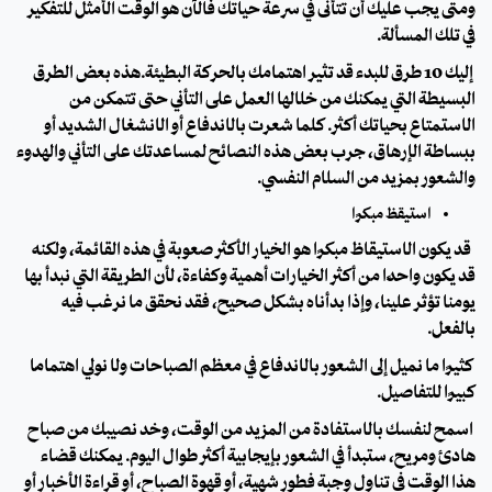
ومتى يجب عليك أن تتأنى في سرعة حياتك فالآن هو الوقت الأمثل للتفكير
في تلك المسألة.
إليك 10 طرق للبدء قد تثير اهتمامك بالحركة البطيئة.هذه بعض الطرق
البسيطة التي يمكنك من خلالها العمل على التأني حتى تتمكن من
الاستمتاع بحياتك أكثر. كلما شعرت بالاندفاع أو الانشغال الشديد أو
ببساطة الإرهاق، جرب بعض هذه النصائح لمساعدتك على التأني والهدوء
والشعور بمزيد من السلام النفسي.
استيقظ مبكرًا
قد يكون الاستيقاظ مبكرًا هو الخيار الأكثر صعوبة في هذه القائمة، ولكنه
قد يكون واحدًا من أكثر الخيارات أهمية وكفاءة، لأن الطريقة التي نبدأ بها
يومنا تؤثر علينا، وإذا بدأناه بشكل صحيح، فقد نحقق ما نرغب فيه
بالفعل.
كثيرًا ما نميل إلى الشعور بالاندفاع في معظم الصباحات ولا نولي اهتمامًا
كبيرًا للتفاصيل.
اسمح لنفسك بالاستفادة من المزيد من الوقت، وخد نصيبك من صباح
هادئ ومريح، ستبدأ في الشعور بإيجابية أكثر طوال اليوم. يمكنك قضاء
هذا الوقت في تناول وجبة فطور شهيّة، أو قهوة الصباح، أو قراءة الأخبار أو