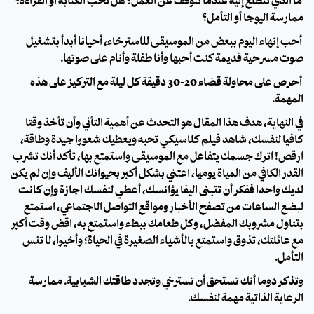
ما الذي تتطلع إليه عندما تتوقف عن العمل؟ هل تحب الكتابة أو القراءة؟
ممارسة اليوجا أو التأمل؟
أحب إنهاء اليوم ببعض من الموسيقى للاسترخاء، أحيانًا أبدأ بتشغيل
صوت مسرحية قديمة كنت أحبها وأنا طفلة وأنام على صوتها.
أحرص على محاولة قضاء 20-30 دقيقة كل ليلة مع التركيز على هذه
المهمة.
في النهاية، هدف هذا المقال هو التحدث عن أهمية التأني وأن تأخذ وقتًا
كافيًا لنفسك، شاهد فيلم كلاسيكي تحبه ويعطيك شعورًا جيدة وطاقة،
ارقص! اترك جسمك يتفاعل مع الموسيقى واستمتع بها، تأكد أنك تشرب
القدر الكافي من المياة يوميًا، اعتني بشكل أكبر بحيوانك الأليف وإن لم يكن
لديك واحدًا ففكر أن تتبنى اليفًا يؤانسك، أعطي لنفسك اجازة وإن كانت
لبضع الساعات من تصفح الأخبار ومواقع التواصل الاجتماعي، استمتع
بتناول مشروبك المفضل، وكل طعامك ببطء واستمتع به، اقض وقت أكبر
مع عائلتك، تذوق واستمتع بالأشياء الصغيرة في الحياة؛ وأخيرًا، لا تنس
التأمل.
وتذكر دومًا أنك تستحق أن تسترخي وتجدد طاقتك الشبابية. ممارسة
الرعاية الذاتية مهمة لنفسك.