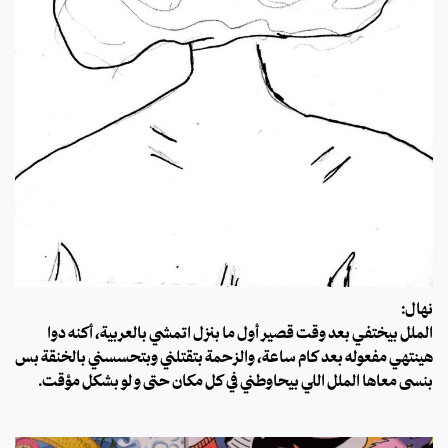
نهال:
الملل بيختفي بعد وقت قصير أول ما بنزل اتمشي بالعربية، أكنه دوا
هينتهي مفعوله بعد كام ساعة، والزحمة بتقتلني وبتحسسني بالخنقة بس
بنسى معاها الملل اللي بيحاوطني في كل مكان حتى و لو بشكل مؤقت.