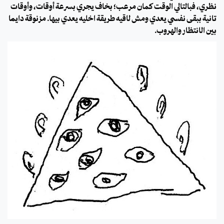
نظري، فبالتالي الوقت كمان مرعب؛ بخاف يجري بسرعة أوقات، وأوقات
تانية ببقى نفسي يعدي ومش لاقيه طريقة اخليه يعدي بيها. مزنوقة دايمًا
بين الانتظار والهروب.