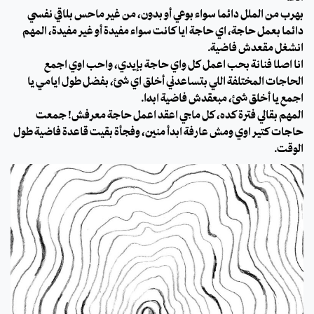
بهرب من الملل دائما سواء بوعي أو بدون، من غير ماحس بلاقي نفسي
دائما بعمل حاجة، اي حاجة ايا كانت سواء مفيدة أو غير مفيدة، المهم
انشغل مقعدش فاضية.
انا اصلا فنانة بحب اعمل كل واي حاجة بإيدي، واحب اوي اجمع
الحاجات المختلفة اللي بتساعدني أخلق اي شئ، بفضل طول ايامي يا
اجمع يا أخلق شئ، مبعقدش فاضية ابدًا.
المهم بقالي فترة كده، كل ماجي اعقد اعمل حاجة معرفش! جمعت
حاجات كتير اوي ومش عارفة ابدأ منين، وفجأة بقيت قاعدة فاضية طول
الوقت.