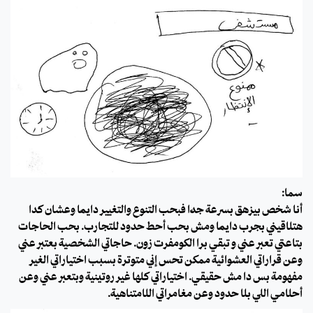
سما:
أنا شخص بيزهق بسرعة جدًا فبحب التنوع والتغيير دايمًا وعشان كدا
هتلاقيني بجرب دايمًا ومش بحب أحط حدود للتجارب. بحب الحاجات
بتاعتي تعبر عني و تبقي برا الكومفرت زون. حاجاتي الشخصية بعتبر عني
وعن قراراتي العشوائية ممكن تحس إني متوترة بسبب اختياراتي الغير
مفهومة بس دا مش حقيقي. اختياراتي كلها غير روتينية وبتعبر عني وعن
أحلامي اللي بلا حدود وعن مغامراتي اللامتناهية.