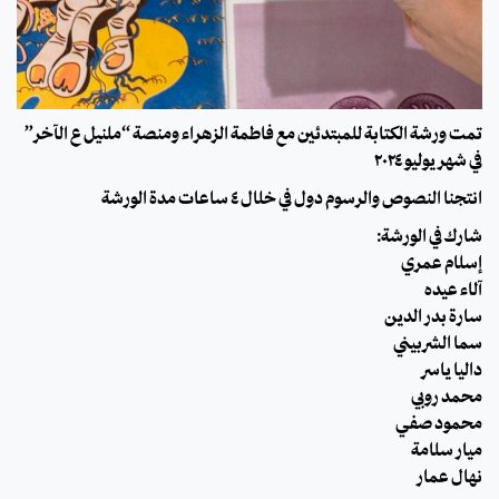
تمت ورشة الكتابة للمبتدئين مع فاطمة الزهراء ومنصة “ملنيل ع الآخر”
في شهر يوليو ٢٠٢٤
انتجنا النصوص والرسوم دول في خلال ٤ ساعات مدة الورشة
شارك في الورشة:
إسلام عِمري
آلاء عيده
سارة بدر الدين
سما الشربيني
داليا ياسر
محمد روبي
محمود صفي
ميار سلامة
نهال عمار