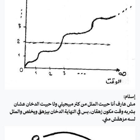
إسلام:
مش عارف أنا حبيت الملل من كتر مبيجيلي ولا حبيت الدخان عشان
بشربه وقت مكون زهقان، بس في النهاية الدخان بيزهق ويخلص والملل
لسه مزهقش مني.