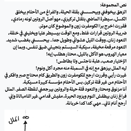
نص المجموعة:
الزهق بيخوفني وبيحسسني بقلة الحيلة، والفراغ من الأحلام بيخلق
الكسل، سيطرة الماضي بتقتل تركيزي، مهو أصل الروتين لونه رمادي،
فقررت اخرج برا الكومفرت زون والموضوع كان موتر.
ضريبة الروتين قرارات غلط، ومع الوقت بيسيطر عليا ويخليني في خنقة،
التعود زنان، ووقت الليل عشوائي وطويل جدًا.. بيحسسني بغضب شديد.
التعود مرقعة مخيفة، سيكبة السيستم بتجيبلي ضيق تنفس، وبما إن
معيار الهروب هو الأكل بالليل، محتار هطلب إيه!
الإختيار صعب، علبة ناجتس ولا بطاطس!
ليه الملل بيزهق مع إنه في السمبلة منه مجرد أكل ونوم!
غيرت رأيي وقررت ارجع للكومفرت زون والطريق كام محتاج صبر وافكر في
الأحلام من غير قلة تركيز، بس الأحلام مؤسسة كبيرة مسيكبة.
أنا مزنوق ومحتار والتعود قلة حيلة والروتين بيرجعني لنقطة الصفر. الملل
فراغ زنان بيطفش النوم ويزود الحيرة، مفيش قدامي غير اللامبالاة وإني
أرجع أنام تاني.. مهي كدا كدا خربانة.