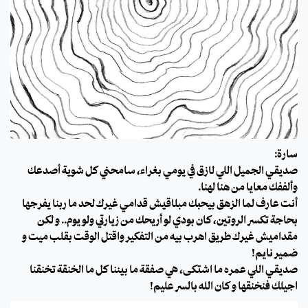
سارة:
صديقي الجميل اللي لازق في يومي بغراء، سامحني كل شوية أصدعك
وألففك معايا من هنا لهنا.
أنت عارف لما الزهق بيحبُك مبلاقيش قدامي غيرك لحد ما ربنا يفرجها
بحاجة تكسر الروتين، كان بودي لو أريحك من زيارتي ولو يوم.. و لكن
مقداميش غيرك طريق اهرب بيه من التفكير واقتل الوقت بقلب ميت و
ضمير نايم!
صديقي اللي عمره ما اشتكى، هي صفقة ما بيننا كل ما الخنقة تخنقنا
اجيلك فنخنقها و كان الله بالسر عليم!