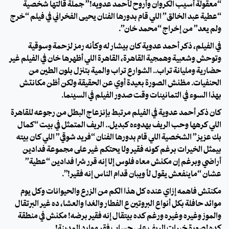
“معقولة أسيب الكروان وأروح لأحمد عدويه!” جملة قالتها شخصية
“عطية عبد الخالق” اللي قام بدورها الفنان يحيى الفخراني في فيلم “خرج
ولم يعد” من إخراج “محمد خان”.
في الفيلم، ذكر أحمد عدوية كان بيشار له وكأنه رمز لزحمة وسوقية
وتوحش وشعبية وهمجية القاهرة، القاهرة اللي أظهرها خان في الفيلم غير
حضارية ومليانة تراب.. الشوارع تراب والمية بتنزل بلون الطين من
الحنفيات. مظنش الصورة بعيدة أوي عن الحقيقة ولكن أظن مكانتش
بهذا السوء في التمانينات وقت صدور الفيلم في السينما.
كان ذكر أحمد عدوية في الفيلم مرتبط بإنزعاج البطل من رجوعه للقاهرة
اللي كرهها وحب الريف بهدوءه كبديل.. الريف المتمثل في بيت “كمال
بك عزيز” الشخصية اللي قام بدورها الفنان “فريد شوقي” اللي كان بيته
بيمثل الخيرات برغم كونه فقير ولا يحتكم غير على مجموعة فدادين
أراضي وبرغم إن مكنش معاه فلوس إلا إنه قرر شرا فدادين “عطية”
عشان “ماينفعش يقول لأ ويبان قدام الناس إنه فقير!”.
مكنتش فاهمه إزاي عنده كل هذا الكم من الزرع والحيوانات وكل يوم
موائد حافلة بكل أنواع البروتين ع الفطار والغدا والعشا، ده غير البرتقال
والموز وغيره وغيره ورغم كده بيتقال إنه فقير برضه! مكنش في منطقة
كده لصورة خيرات الريف على حساب فقر موارد المدينة!