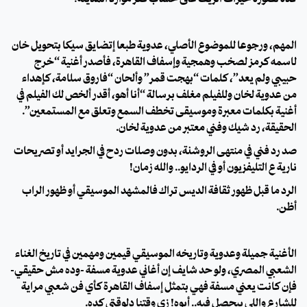
المهم، ورجوعًا للموضوع الأصلي، عدوية طبعًا إتضايق سيكا بتحويل خان
لاسمه كرمز لصخب وهمجية وإسفاف القاهرة، فأصدر أغنية “خرج
حبيبي ولم يعد”، كلمات “بهجت قمر” وألحان “فاروق سلامة، كإهداء
من عدوية لخان وللفيلم مغلف برسالة “أنا أهو، أقدر ألخص لك الفيلم في
أغنية بكلمات معبرة وموسيقى تخطف السمع وتعلق مع المستمعين”.
الحقيقة، رد شيك وفني مُعتبر من عدوية لخان.
صد رد فني في منتهى الروشنة، بدون وصلات ردح في الجرايد أو تصريحات
نارية ع التليفزيون أو في الردايو.. والله زمان!
الرد ما قبل ظهور ثقافة الديس تراك فالمشهد الموسيقي أو ظهور الراب
أظن.
الأغنية جميلة وعدوية وتاريخه الموسيقي قيمين ومهمين في تاريخ الغناء
الشعبي المصري، ولو حد شايف إن أغاني عدوية مُسفة -وده مش حقيقي-
فإن كانت يعني مسفة فهي بتمثل إسفاف القاهرة كأي فن شعبي مراية
للشارع واللي بيحصل فيه.. أيوه! زي وقتنا دلوقتي كده.