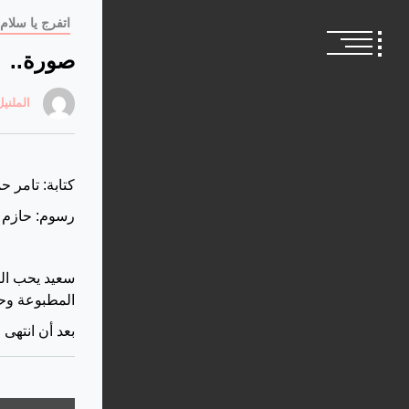
اتفرج يا سلام
صورة..
الملنيل
كتابة: تامر ح
رسوم: حازم 
سعيد يحب الت
المطبوعة وحا
بعد أن انتهى 