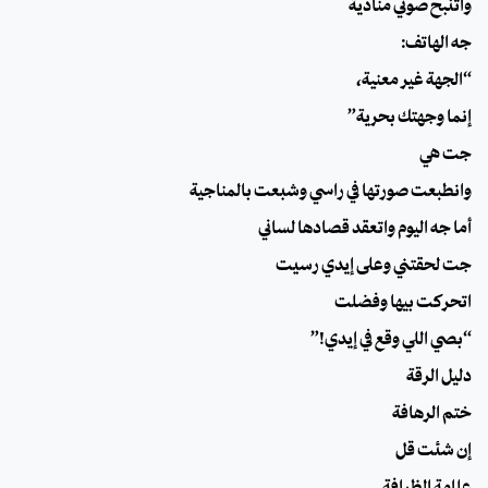
واتنبح صوتي منادية
جه الهاتف:
“الجهة غير معنية،
إنما وجهتك بحرية”
جت هي
وانطبعت صورتها في راسي وشبعت بالمناجية
أما جه اليوم واتعقد قصادها لساني
جت لحقتني وعلى إيدي رسيت
اتحركت بيها وفضلت
“بصي اللي وقع في إيدي!”
دليل الرقة
ختم الرهافة
إن شئت قل
علامة الظرافة