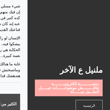
شيء مسلي إنك
إن فيك منهم 
عنه إنه كان
قناعتك القديم
الإنسان لو ر
بيشكوا فيه.. 
الحكاية هي ر
نعمة كبيرة…
غاية ما هنال
ملنيل ع الآخر
وماتسخنش قو
هتدهشك قدام
منصــــــــــة الكترونيـــــــــة
تناقـــــــــش موضوعــــــات جيـــــل
الملنــيل بنيــــــلة
الكثير من 
الرئيسية