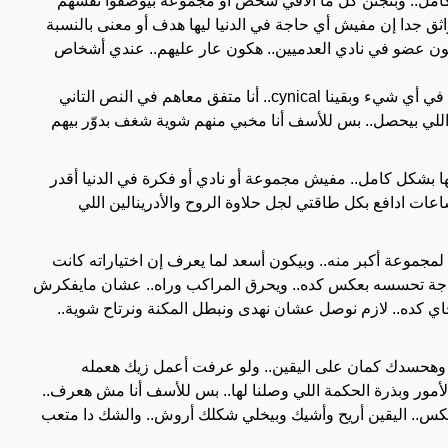
ل كامل.. وبتجنن كل ما ألاقي شخص أو مجموعة بيوصفوا نفسهم
واثق جدا إن مفيش أي حاجة في الدنيا ليها هدف أو معنى بالنسبة
ن عضو في نادي العدميين.. هكون عار عليهم.. عندي أشخاص
أو مثلا إن مجموعة من سني أطلقوا الحكم إن كلنا.. وبالإجماع.. فقدنا الشغف والأمل في أي شيء وبقينا cynical.. أنا متفق معاهم في النص التاني
اللي بيحصل.. بس للأسف أنا مخبي منهم شوية شغف بدوّر بيهم
 بشكل كامل.. مفيش مجموعة أو نادي أو فكرة في الدنيا أقدر
ي.. ممكن ساعات ادافع بكل طاقتي لجل حلاوة الروح والأدرينالين اللي
 لمجموعة أكبر منه.. وبيكون أسعد لما يعرف إن اختياراته كانت
حاجة تحسسه بعكس كده.. ويحرق المراكب وراه.. عشان مايفكرش
اي كده.. لازم نوصل عشان نهدى ونبطل المكنة ونرتاح شوية..
ك وهحسدك كمان على اليقين.. ولو عرفت أعمل زيك هعمله
لأمور وبذرة الحكمة اللي وصلنا لها.. بس للأسف أنا مش هعرف..
س.. اليقين أريح وأشيك وبيخلي شكلك أروش.. والشك دا متعب