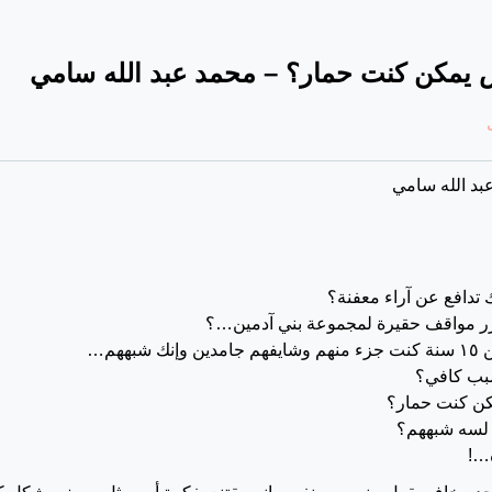
مكن كنت حمار؟ – محمد عبد الله سامي
عبد الله سامي
ك تدافع عن آراء معفنة؟
رر مواقف حقيرة لمجموعة بني آدمين…؟
 شبههم…
بب كافي؟
 كنت حمار؟
لسه شبههم؟
ه…!