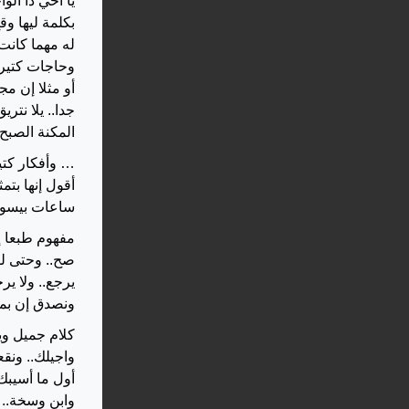
يا أخي دا ال
بكلمة ليها وق
له مهما كان
وحاجات كتير 
جدا.. يلا نت
المكنة الصبح.
… وأفكار كتي
ساعات بيسوق الواحد.. 
مفهوم طبعا إن
صح.. وحتى لو
يرجع.. ولا ي
ونصدق إن بمع
كلام جميل وي
واجيلك.. ونق
أول ما أسيبك
وابن وسخة.