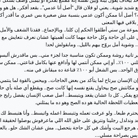
واحد بيخاف يقول بينه وبين نفسه إنه مقتنع بفكرة أو بيمثل وصف بشك
ع شديد شوية.. يعني لو فلان قال “أصل أنا عدمي”.. بقعد أفكر.. هل هو 
ت؟ أصل أنا ممكن أكون عدمي بنسبة مش صغيرة بس عمري ما أقدر أكو
بلاقي فيها المعنى
ريق على أي حاجة وكل حاجة مهما كانت أهميتها عشان نعرف نتعايش مع 
. وشوية أمل بروّح بيهم بالليل.. ومابقولش لحد!
ر تانية روشة وممكن تكون مناسبة جدا لجزء مني.. بس ماقدرش ألبسها
أقول إنها بتمثلني ١٠٠٪.. أو إني ممكن أنتمي لها وأدافع عنها بكامل قناعت
بس الشغل أبو ١٠٠٪ قناعة ده مبقاش في منه..
 الإنسان بيرتاح لما يتأكد من بعض الحاجات.. وبيحس بالقوة لما ينتمي
 مكانتش صح بيحاول يقنع نفسه إنها كانت صح.. ويقطع أي صلة بأي 
رجع يفكر.. كل دا عشان يقعد ويتبسط.. أصل صعب الإنسان يفضل رايح ج
طيات اللحظة الحالية هو ده الصح وهو ده ما يمثلني.
حترم طبعا.. ولو عرفت تعمله وتتبسط اعمله واتبسط.. وأنا هتبسط ل
عد وندلدل رجلينا ونتريق على خلق الله اللي ماعرفوش يوصلوا لحقيقة ا
 هرجع البيت وأشك في كل حاجة بتحصل.. مش عشان الشك حلو.. بالعك
. بس بصراحة مسلي…