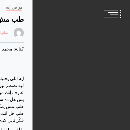
هو في إيه
طب مش ي
الملنيل
كتابة: محمد 
إيه اللي يخلي
ليه تضطر تب
عارف إنك من ١٥ سنة كنت جزء منهم وشايفهم جامدين وإنك
بس هل ده س
طب مش يمكن
طب هل انت 
فكّر تاني كد