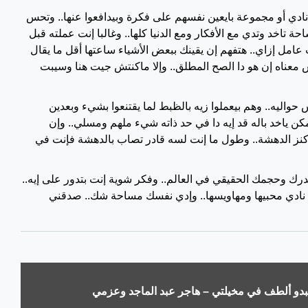
ي أو مجموعة بايعين نفسهم على فكرة وبيدافعوا عنها.. وتحس
اخد وتدي مع الأفكار ومع الدنيا كلها.. وغالبا إنت عملته قبل
س مش واخد بالك.. بدليل لو افتكرت نفسك من ١٠ سنين كنت عامل إزاي.. هتفهم إن يقينك ببعض الأشياء ساعتها أقل ما يقال
اه إن هو دا الصح المطلق.. وإلا ماكنتش جيت هنا وسيبت
واليه.. وهم بيعملوا زيه بالظبط لما يقتنعوا بشيء وبعدين
مكن ياخد باله قد إيه دا في حد ذاته شيء ملهم ومسلي.. وإن
 كنز الدهشة.. وطول ما إنت لسه قادر تصاب بالدهشة فإنت في
درك وحجمك الحقيقي في العالم.. وفكر شوية إنت بتدور على إيه..
نادي محبيها ومهاويسها.. وإدي نفسك مساحة شك.. صدقني
بدو ألطف في مخيلتي – هاجر عبد الماجد وعزمي