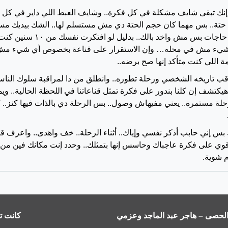
 تبقى شايف مشكلة في كل فكرة.. وشايف العبط اللي داير في كل ناد
حتة.. بس مهما كان حجم الحتة دي مش مستسلم لها.. الشك بيديك مساحة ت
كده كتير في حاجات ب
 شيء مش في محله… وإن الاستقرار على قناعة بخصوص أي شيء مش معن
ة اللي كنت متأكد إنها صح برضه..
اقب تاريخه الشخصي ورحلة تطوره.. وانطلق من دا لمراقبة سلوك الناس ح
هيكتشف إن كلنا بندور على فكرة تمثل قناعاتنا في اللحظة الحالية.. وي
حلة مستمرة.. يعني مفيهاش وصول.. بس الرحلة دي بالذات فيها كنز..
ك بس إني حابب أذكر نفسي وإياك.. أثناء الرحلة.. خف واهدى.. واعرف ق
ي على فكرة عاجباك وحاسس إنها بتمثلك.. وحدد إنت مكانك فين من 
 شوية.
الحصى – هاجر عبد الماجد وعزمي
كانت ت