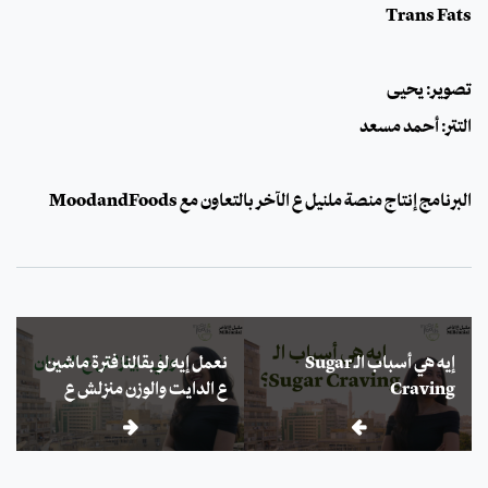
Trans Fats
تصوير: يحيى
التتر: أحمد مسعد
البرنامج إنتاج منصة ملنيل ع الآخر بالتعاون مع MoodandFoods
إيه هي أسباب الـ Sugar
نعمل إيه لو بقالنا فترة ماشين
Craving
ع الدايت والوزن منزلش ع
الميزان