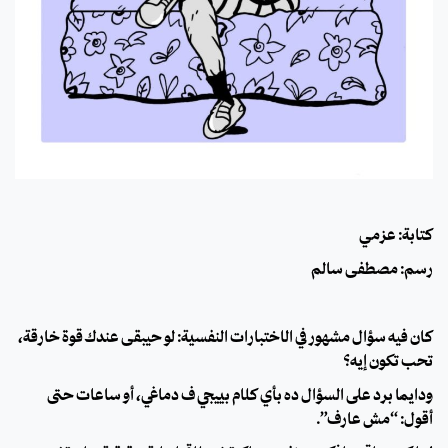
كتابة: عزمي
رسم: مصطفى سالم
كان فيه سؤال مشهور في الاختبارات النفسية: لو حيبقى عندك قوة خارقة،
تحب تكون إيه؟
ودايمًا برد على السؤال ده بأي كلام بييجي ف دماغي، أو ساعات حتى
أقول: “مش عارف”.