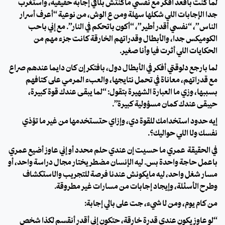
لما كنت باقعد افكر مع نفسي ماكنتش بلاقي إجابة حقيقية، واستغرب
جدا الإجابات اللي شكلها سهلة ومن ع الوش، من نوعية “أعرف أسرار
الناس”، “نفسي أقدر أطير”، “أكون باتحكم في النار”. مع إني باحب
الكوميكس جدا، والأبطال وقدراتهم الخارقة كانت جزء مهم من
الحكايات اللي أثرت فيا وأنا صغير.
لما بارجع دلوقتي أفكر في الأبطال دول، بافتكر إن كان دايما عندهم صراع
مع قدراتهم، معاناة في تحمل نتايجها، والعبء المرمي على كتافهم
بسببها، وزي ما العبارة الشهيرة بتقول: “لما يبقى عندك قوة كبيرة،
حيبقى عندك كمان مسؤولية كبيرة”.
إيه حدود استخدامك للقوة دي، وإزاي حتستخدمها من غير ما تؤذي
نفسك ولا اللي حواليك؟.
في الحقيقة عمري ما حسيت إن عندي حلم محدد أو إني عاوز أضيع عمري
باعمل حاجة واحدة بس. ليه الإنسان مضطر يختار مجال دراسة واحد، أو
مسار شغل واحد، ليه مايكونش عندنا فرصة للتجريب والاستكشاف
وطرح الأسئلة، وإيجاد إجابات من مسارات غير مطروقة.
من كام يوم، ومن لا شيء، جت على بالي إجابة:
“لو عاوز يكون عندي قدرة خارقة، حتكون إني أقدر أنقسم لكذا شخص